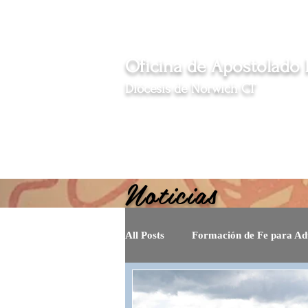
Eventos
News
Oficina de Apostolado
Diócesis de Norwich CT
Sirviendo a las comunidades hispanas católicas 
Inicio
Nosotros
Programas
Inmi
Noticias
All Posts
Formación de Fe para Ad
Vocaciones
Espiritu y Vida