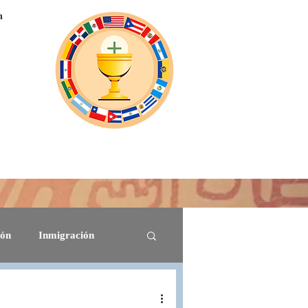
n
Eventos Virtuales
Suscribase
More
ión
Inmigración