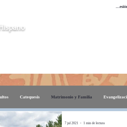
Iniciar sesió
 Hispano
en Clinton, Middletown, New London, Norwich y Windham
gración
Iglesias
Misas en Español
Vocaciones
Contacto
ultos
Catequesis
Matrimonio y Familia
Evangelizac
Noticias
7 jul 2021
1 min de lectura