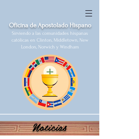
Oficina de Apostolado Hispano
Sirviendo a las comunidades hispanas
católicas en Clinton, Middletown, New
London, Norwich y Windham
Noticias