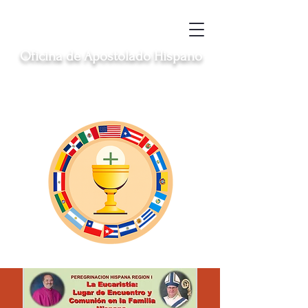
Oficina de Apostolado Hispano
Sirviendo a las comunidades hispanas
católicas en Clinton, Middletown, New
London, Norwich y Windham