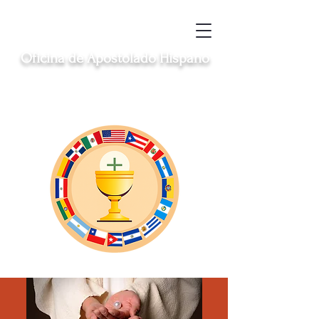
Oficina de Apostolado Hispano
Sirviendo a las comunidades hispanas
católicas en Clinton, Middletown, New
London, Norwich y Windham