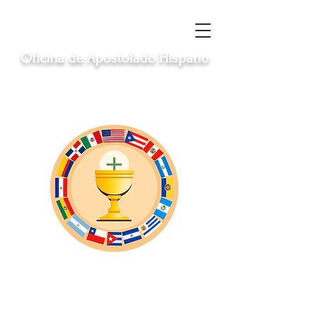
Oficina de Apostolado Hispano
Sirviendo a las comunidades hispanas
católicas en Clinton, Middletown, New
London, Norwich y Windham