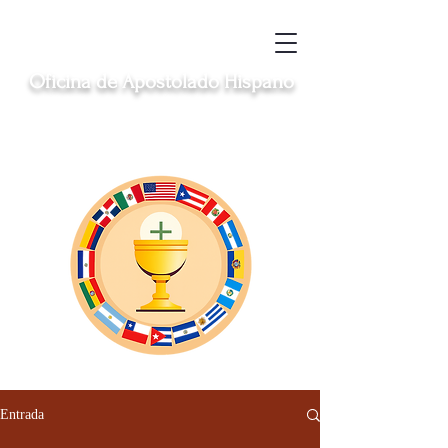
Oficina de Apostolado Hispano
Sirviendo a las comunidades hispanas
católicas en Clinton, Middletown, New
London, Norwich y Windham
Entrada