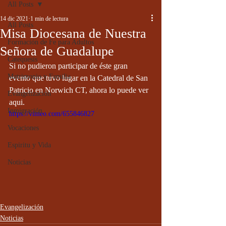
All Posts
14 dic 2021
1 min de lectura
All Posts
Misa Diocesana de Nuestra
Formación de Fe para Adultos
Señora de Guadalupe
Catequesis
Si no pudieron participar de éste gran 
Matrimonio y Familia
evento que tuvo lugar en la Catedral de San 
Patricio en Norwich CT, ahora lo puede ver 
Evangelización
aqui. 
Inmigración
https://vimeo.com/655846827
Vocaciones
Espiritu y Vida
Noticias
Evangelización
Noticias