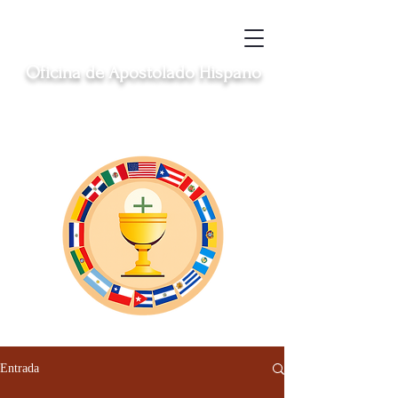
Oficina de Apostolado Hispano
Sirviendo a las comunidades hispanas
católicas en Clinton, Middletown, New
London, Norwich y Windham
Entrada